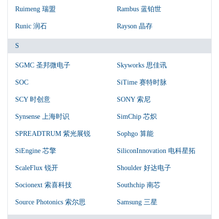
Ruimeng 瑞盟
Rambus 蓝铂世
Runic 润石
Rayson 晶存
S
SGMC 圣邦微电子
Skyworks 思佳讯
SOC
SiTime 赛特时脉
SCY 时创意
SONY 索尼
Synsense 上海时识
SimChip 芯炽
SPREADTRUM 紫光展锐
Sophgo 算能
SiEngine 芯擎
SiliconInnovation 电科星拓
ScaleFlux 锐开
Shoulder 好达电子
Socionext 索喜科技
Southchip 南芯
Source Photonics 索尔思
Samsung 三星