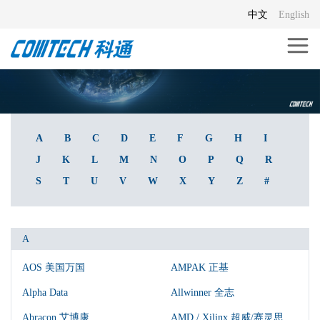
中文
English
A
B
C
D
E
F
G
H
I
J
K
L
M
N
O
P
Q
R
S
T
U
V
W
X
Y
Z
#
A
AOS 美国万国
AMPAK 正基
Alpha Data
Allwinner 全志
Abracon 艾博康
AMD / Xilinx 超威/赛灵思