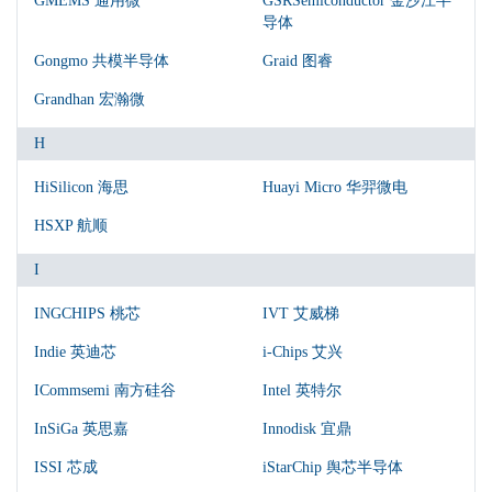
GMEMS 通用微
GSRSemiconductor 金沙江半
导体
Gongmo 共模半导体
Graid 图睿
Grandhan 宏瀚微
H
HiSilicon 海思
Huayi Micro 华羿微电
HSXP 航顺
I
INGCHIPS 桃芯
IVT 艾威梯
Indie 英迪芯
i-Chips 艾兴
ICommsemi 南方硅谷
Intel 英特尔
InSiGa 英思嘉
Innodisk 宜鼎
ISSI 芯成
iStarChip 舆芯半导体