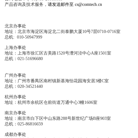
产品咨询及技术服务，
请发送邮件至 cs@comtech.cn
北京办事处
地址：北京市海淀区海淀北二街泰鹏大厦10号7层0710-0716室
总机: 010-50947999
上海办事处
地址：上海市徐汇区古美路1520号漕河泾中心A座1501室
总机：021-51696680
广州办事处
地址：广州市番禺区南村镇新基海怡花园海安居3楼C室
总机：020-34521440
杭州办事处
地址：杭州市余杭区仓前街道万通中心3幢1606室
南京办事处
地址：南京市白下区中山东路288号新世纪广场B座903室
总机：025-86816659
成都办事处