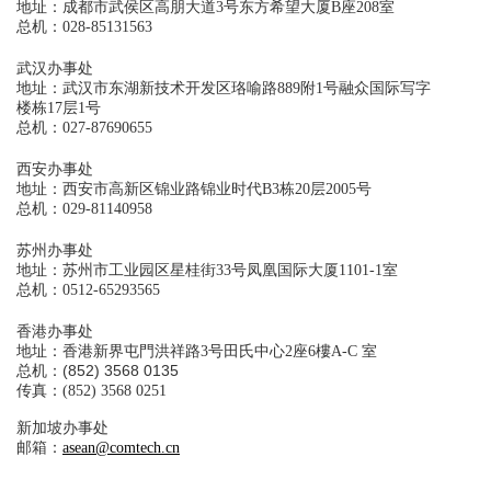
地址：成都市武侯区高朋大道3号东方希望大厦B座208室
总机：028-85131563
武汉办事处
地址：武汉市东湖新技术开发区珞喻路889附1号融众国际写字
楼栋17层1号
总机：027-87690655
西安办事处
地址：西安市高新区锦业路锦业时代B3栋20层2005号
总机：029-81140958
苏州办事处
地址：苏州市工业园区星桂街33号凤凰国际大厦1101-1室
总机：0512-65293565
香港办事处
地址：香港新界屯門洪祥路3号田氏中心2座6樓A-C 室
总机：(852) 3568 0135
传真：(852) 3568 0251
新加坡办事处
邮箱：
asean@comtech.cn