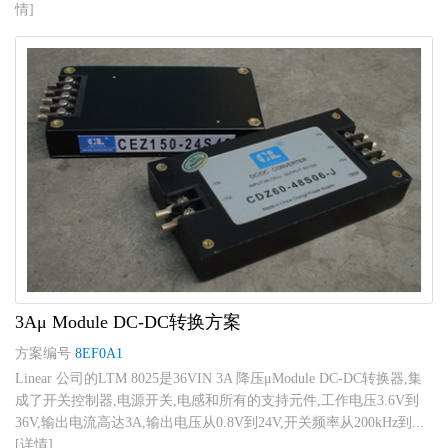
情]
3Aμ Module DC-DC转换方案
方案编号
8EF0A1
Linear 公司的LTM 8025是36VIN 3A 降压μModule DC-DC转换器,集
成了开关控制器,电源开关,电感和所有的支持元件,工作电压3.6V到
36V,输出电流高达3A,输出电压从0.8V到24V,开关频率从200kHz到...
[详情]