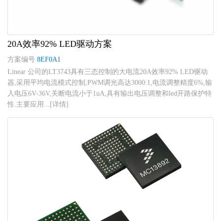
20A效率92% LED驱动方案
方案编号
8EF0A1
Linear 公司的LT3743具有三态控制的大电流20A效率92% LED驱动
器,采用平均电流模式控制,PWM调光高达3000:1,电流调整精度6%,输
入电压6V-36V,关断电流小于1uA,具有输出电压调整和led开路保护特
性.主要应用...[详情]