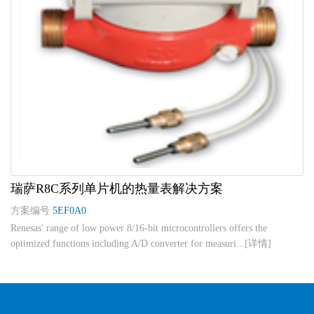
瑞萨R8C系列单片机的热量表解决方案
方案编号
5EF0A0
Renesas' range of low power 8/16-bit microcontrollers offers the
optimized functions including A/D converter for measuri...[详情]