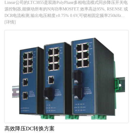
Linear公司的LTC3855是双路PolyPhase多相电流模式同步降压开关电
源控制器,能驱动所有的N沟功率MOSFET.效率高达95%, RSENSE 或
DCR电流检测,输出电压精度±0.75% 0.6V,可锁相固定频率250kHz...
[详情]
高效降压DC转换方案