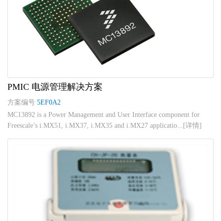
PMIC 电源管理解决方案
方案编号
5EF0A2
MC13892 is a Power Management and User Interface component for
Freescale’s i.MX51, i.MX37, i.MX35 and i.MX27 applicatio...[详情]