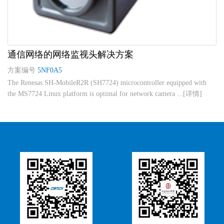
通信网络的网络监视头解决方案
方案编号
5NF0A5
The Renesas SH-MobileR2R (SH7724) microcontroller equipped with
the MS7724 Linux platform is optimal for network camera ...[详情]