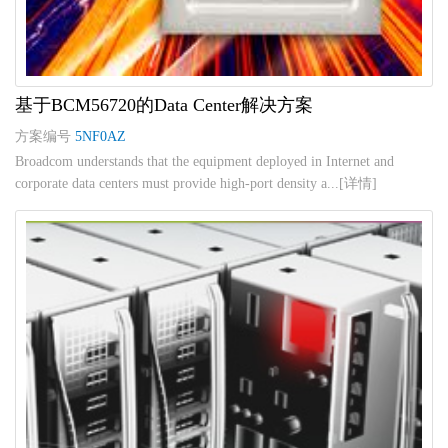
基于BCM56720的Data Center解决方案
方案编号
5NF0AZ
Broadcom understands that the equipment deployed in Internet and
corporate data centers must provide high-port density a...[详情]