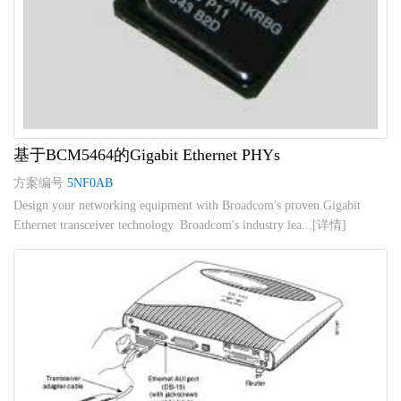
基于BCM5464的Gigabit Ethernet PHYs
方案编号
5NF0AB
Design your networking equipment with Broadcom's proven Gigabit
Ethernet transceiver technology. Broadcom's industry lea...[详情]