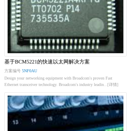
基于BCM5221的快速以太网解决方案
方案编号
5NF0AU
Design your networking equipment with Broadcom's proven Fast
Ethernet transceiver technology. Broadcom's industry leadin...[详情]