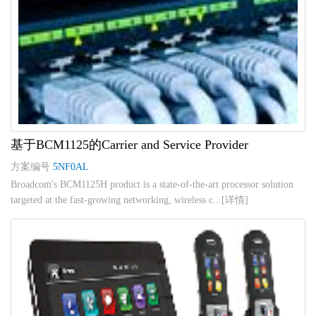
基于BCM1125的Carrier and Service Provider
方案编号
5NF0AL
Broadcom's BCM1125H product is a state-of-the-art processor solution
targeted at the fast-growing networking, wireless c...[详情]