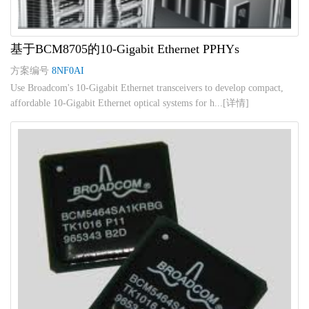
基于BCM8705的10-Gigabit Ethernet PPHYs
方案编号
8NF0AI
Use Broadcom's 10-Gigabit Ethernet transceivers to develop compact,
affordable 10-Gigabit Ethernet optical systems for h...[详情]