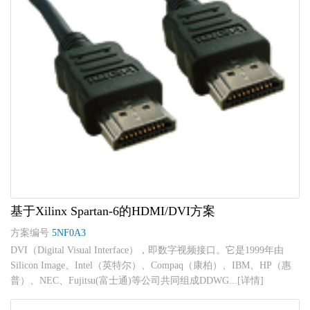
基于Xilinx Spartan-6的HDMI/DVI方案
方案编号
5NF0A3
DVI（Digital Visual Interface），即数字视频接口。它是1999年由
Silicon Image、Intel（英特尔）、Compaq（康柏）、IBM、HP（惠
普）、NEC、Fujitsu(富士通)等公司共同组成DDWG...[详情]