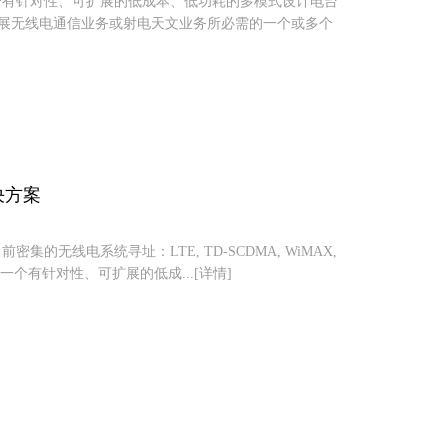
，提供了一个有针对性、可扩展的低成本、低功耗的多模式设计电台
开展无线电通信业务或射电天文业务所必需的一个或多个
解决方案
目前密集的无线电系统寻址：LTE, TD-SCDMA, WiMAX,
nx提供了一个有针对性、可扩展的低成...[详情]