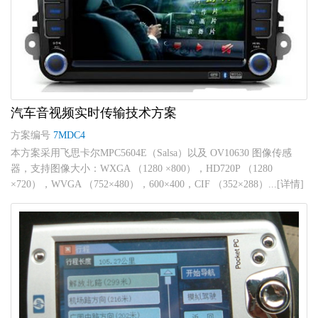
汽车音视频实时传输技术方案
方案编号
7MDC4
本方案采用飞思卡尔MPC5604E（Salsa）以及 OV10630 图像传感
器，支持图像大小：WXGA （1280 ×800），HD720P （1280
×720），WVGA （752×480），600×400，CIF （352×288）...[详情]