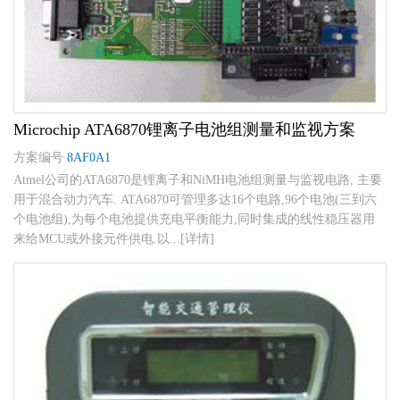
Microchip ATA6870锂离子电池组测量和监视方案
方案编号
8AF0A1
Atmel公司的ATA6870是锂离子和NiMH电池组测量与监视电路, 主要
用于混合动力汽车. ATA6870可管理多达16个电路,96个电池(三到六
个电池组),为每个电池提供充电平衡能力,同时集成的线性稳压器用
来给MCU或外接元件供电.以...[详情]