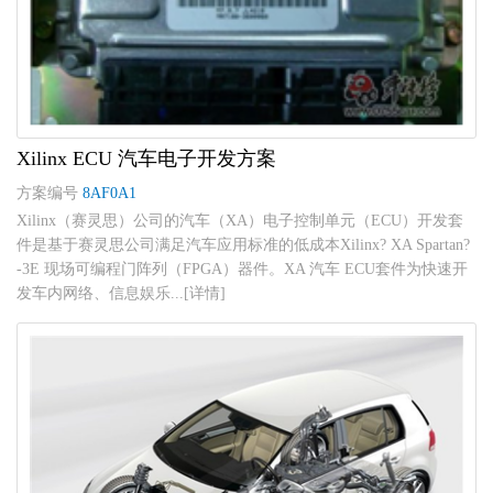
Xilinx ECU 汽车电子开发方案
方案编号
8AF0A1
Xilinx（赛灵思）公司的汽车（XA）电子控制单元（ECU）开发套
件是基于赛灵思公司满足汽车应用标准的低成本Xilinx? XA Spartan?
-3E 现场可编程门阵列（FPGA）器件。XA 汽车 ECU套件为快速开
发车内网络、信息娱乐...[详情]