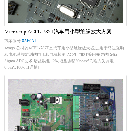
Microchip ACPL-782T汽车用小型绝缘放大方案
方案编号
8AF0A1
Avago 公司的ACPL-782T是汽车用小型绝缘放大器,适用于马达驱动
和电池系统监测的电压和电流检测.ACPL-782T采用先进的Delta-
Sigma ADC技术,增益误差±2%,增益漂移30ppm/℃,输入失调电
0.3mV,100k...[详情]