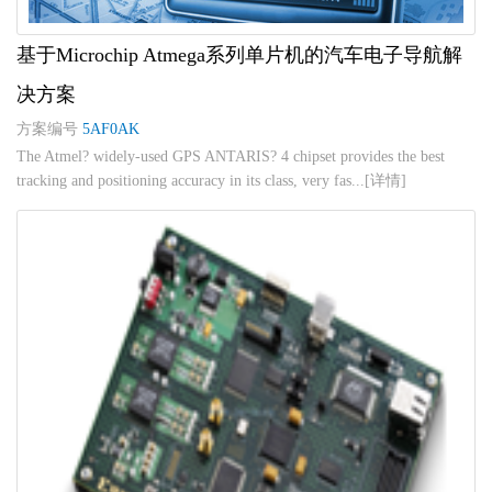
基于Microchip Atmega系列单片机的汽车电子导航解
决方案
方案编号
5AF0AK
The Atmel? widely-used GPS ANTARIS? 4 chipset provides the best
tracking and positioning accuracy in its class, very fas...[详情]