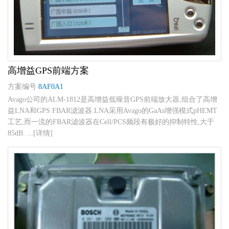
高增益GPS前端方案
方案编号
8AF0A1
Avago公司的ALM-1812是高增益低噪音GPS前端放大器,组合了高增
益LNA和GPS FBAR滤波器.LNA采用Avago的GaAs增强模式pHEMT
工艺,而一流的FBAR滤波器在Cell/PCS频段有极好的抑制特性,大于
85dB. ...[详情]