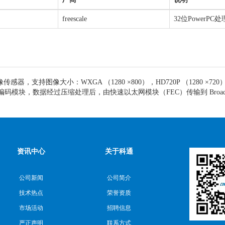
freescale
32位PowerPC
感器，支持图像大小：WXGA （1280 ×800），HD720P （1280 ×720），W
编码模块，数据经过压缩处理后，由快速以太网模块（FEC）传输到 Broadcom 交
资讯中心
关于科通
公司新闻
公司简介
技术热点
荣誉资质
市场活动
招聘信息
严正声明
联系方式