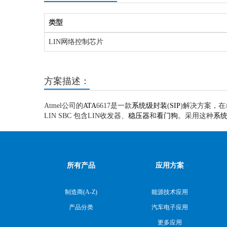
类型
LIN网络控制芯片
方案描述：
Atmel公司的
ATA
6617是一款
系统级封装
(
SIP
)解决方案，在单
LIN SBC 包含LIN收发器、
稳压器
和
看门狗
。采用这种
系
所有产品
应用方案
制造商(A-Z)
能源技术应用
产品分类
汽车电子应用
更多应用