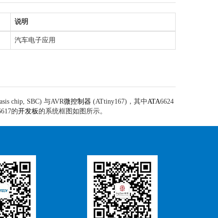
说明
汽车电子应用
is chip, SBC) 与AVR
微控制器
(ATtiny167)，其中
ATA
6624
6617的
开发板
的系统框图如图所示。