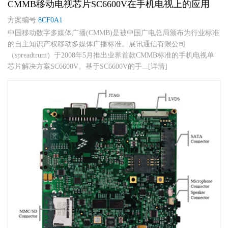
CMMB移动电视芯片SC6600V在手机电视上的应用
方案编号
8CF0A1
中国移动数字多媒体广播(CMMB)是被中国广电总局颁布为行业标准
的自主知识产权移动多媒体广播标准。展讯通信有限公司
（spreadtrum）于2008年5月推出业界首款CMMB标准的手机电视单
芯片解决方案SC6600V。基于SC6600V的手...[详情]