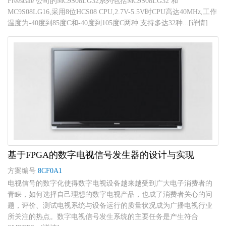
Freescale 公司的MC9S08LG32系列包括MC9S08LG32 和
MC9S08LG16,采用8位HCS08 CPU,2.7V-5.5V时CPU高达40MHz,工作
温度为-40度到85度C和-40度到105度C两种.支持多达32种...[详情]
基于FPGA的数字电视信号发生器的设计与实现
方案编号
8CF0A1
电视信号的数字化使得数字电视设备越来越受到广大电子消费者的
青睐，如何选择自己理想的数字电视产品，也成了消费者关心的问
题，评价、测试电视系统与设备运行的质量状况成为广播电视行业
所关注的热点。数字电视信号发生系统的主要任务是产生符合