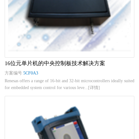
16位元单片机的中央控制板技术解决方案
方案编号
5CF0A3
Renesas offers a range of 16-bit and 32-bit microcontrollers ideally suited
for embedded system control for various leve...[详情]