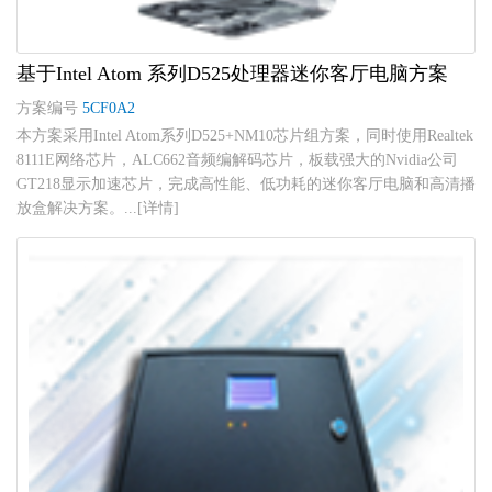
基于Intel Atom 系列D525处理器迷你客厅电脑方案
方案编号
5CF0A2
本方案采用Intel Atom系列D525+NM10芯片组方案，同时使用Realtek
8111E网络芯片，ALC662音频编解码芯片，板载强大的Nvidia公司
GT218显示加速芯片，完成高性能、低功耗的迷你客厅电脑和高清播
放盒解决方案。...[详情]