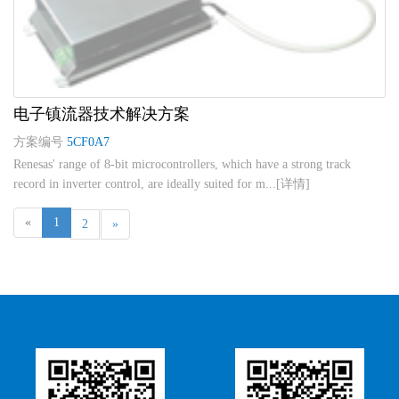
电子镇流器技术解决方案
方案编号
5CF0A7
Renesas' range of 8-bit microcontrollers, which have a strong track
record in inverter control, are ideally suited for m...[详情]
«
1
2
»