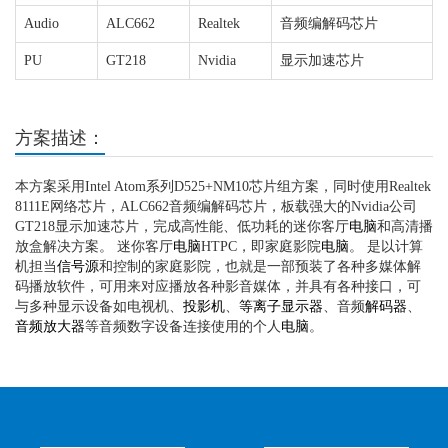
Audio
ALC662
Realtek
音频编解码芯片
PU
GT218
Nvidia
显示加速芯片
方案描述：
本方案采用Intel Atom系列D525+NM10芯片组方案，同时使用Realtek
8111E网络芯片，ALC662音频编解码芯片，板载强大的Nvidia公司
GT218显示加速芯片，完成高性能、低功耗的迷你客厅
电脑
和高清播
放盒解决方案。 迷你客厅
电脑
HTPC，即家庭影院
电脑
。 是以计算
机担当
信号源
和控制的家庭影院，也就是一部预装了各种多媒体解
码播放软件，可用来对应播放各种影音媒体，并具有各种接口，可
与多种显示设备如电视机、
投影机
、
等离子
显示器
、音频
解码器
、
音频放大器
等音频数字设备连接使用的个人
电脑
。