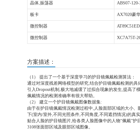
晶体,振荡器
ABS07-120-
板卡
AX7020豪
微控制器
AT89C51E
微控制器
XC7A75T-2
方案描述：
（1） 提出了一个基于深度学习的护目镜佩戴检测算法：
通过对深度残差网络模型的研究,结合护目镜佩戴检测的具体使
引入Dropout机制,极大地减缓了过拟合现象的发生,提
佩戴情况的检测准确率有很大帮助。
（2） 建立一个护目镜佩戴图像数据集:
由于在护目镜佩戴情况检测过程中,人脸面部区域的大小、
下(室内/室外,不同光照条件,不同角度,不同遮挡情况)
贴合人脸的护目镜图片,给各类人脸图像中的人物“佩戴”护
3108张面部区域及眼部区域图像。