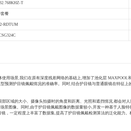
32.768KHZ-T
华套餐
D2-RDTUM
CSG324C
用场景,我们在原有深度残差网络的基础上,增加了池化层 MAXPOOL和
高了模型预测护目镜佩戴情况的准确率。同时,结合护目镜与普通眼镜在特征
眼部区域的大小、摄像头拍摄时的角度和距离、光照和遮挡情况,都会对人
的真实场景图像。同时,由于护目镜佩戴图像的数据量较小,开发一种基于人脸
目镜，一定程度上丰富了数据集,提高了护目镜佩戴检测算法的泛化能力。标