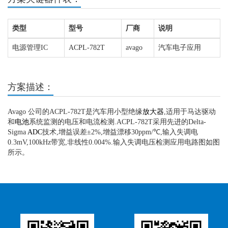
类型
型号
厂商
说明
电源管理IC
ACPL-782T
avago
汽车电子应用
方案描述：
Avago 公司的ACPL-782T是汽车用小型绝缘
放大器
,适用于马达驱动
和
电池
系统监测的电压和电流检测.ACPL-782T采用先进的Delta-
Sigma
ADC
技术,增益误差±2%,增益漂移30ppm/℃,输入失调电
0.3mV,100kHz带宽,非线性0.004%.输入失调电压检测应用电路图如图
所示。