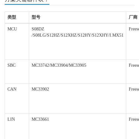
类型
型号
厂商
MCU
S08DZ
Frees
/S08LG/S12HZ/S12XHZ/S12HY/S12XHY/I.MX51
SBC
MC33742/MC33904/MC33905
Frees
CAN
MC33902
Frees
LIN
MC33661
Frees