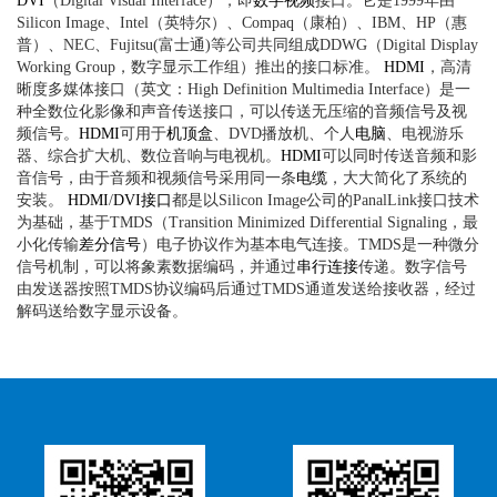
DVI
（Digital Visual Interface），即
数字视频
接口。它是1999年由
Silicon Image、Intel（英特尔）、Compaq（康柏）、IBM、HP（惠
普）、NEC、Fujitsu(富士通)等公司共同组成DDWG（Digital Display
Working Group，数字显示工作组）推出的接口标准。
HDMI
，高清
晰度多媒体接口（英文：High Definition Multimedia Interface）是一
种全数位化影像和声音传送接口，可以传送无压缩的音频信号及视
频信号。
HDMI
可用于
机顶盒
、DVD播放机、个人
电脑
、电视游乐
器、综合扩大机、数位音响与电视机。
HDMI
可以同时传送音频和影
音信号，由于音频和视频信号采用同一条
电缆
，大大简化了系统的
安装。
HDMI
/
DVI接口
都是以Silicon Image公司的PanalLink接口技术
为基础，基于TMDS（Transition Minimized Differential Signaling，最
小化传输
差分信号
）电子协议作为基本电气连接。TMDS是一种微分
信号机制，可以将象素数据编码，并通过
串行连接
传递。数字信号
由发送器按照TMDS协议编码后通过TMDS通道发送给接收器，经过
解码送给数字显示设备。