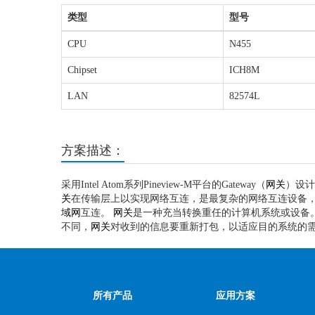
类型
型号
CPU
N455
Chipset
ICH8M
LAN
82574L
方案描述：
采用Intel Atom系列Pineview-M平台的Gateway（
网关
）设
关
在传输层上以实现网络互连，是最复杂的网络互连设备
域网
互连。
网关
是一种充当转换重任的计算机系统或设备
不同，
网关
对收到的信息要重新打包，以适应目的系统的
所有产品
应用方案