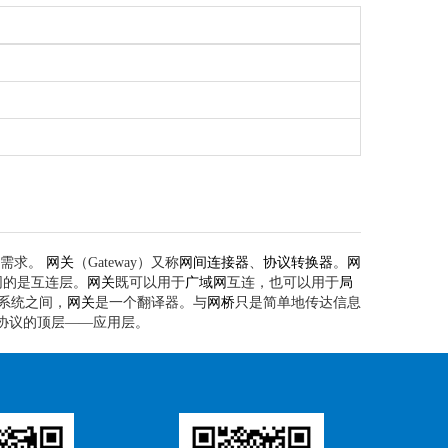
的需求。
网关
（Gateway）又称
网间连接器
、
协议转换器
。
网
同的是互连层。
网关
既可以用于
广域网
互连，也可以用于
局
系统之间，
网关
是一个翻译器。与
网桥
只是简单地传达信息
协议的顶层——应用层。