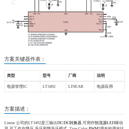
方案关键器件表：
类型
型号
厂商
说明
电源管理IC
LT3492
LINEAR
电源应用
方案描述：
Linear 公司的LT3492是三输出
DC/DC转换器
,可用作
恒流源
LED
驱动
器,可工作在降压,升压和降升压模式. True Color
PWM
?调光的调光比