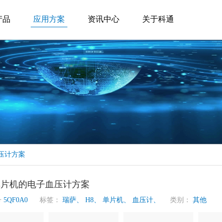
产品
应用方案
资讯中心
关于科通
压计方案
单片机的电子血压计方案
号
5QF0A0
标签：
瑞萨、
H8、
单片机、
血压计、
类别：
其他