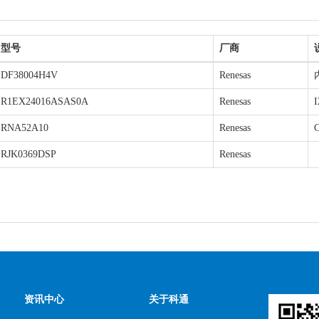
型号
厂商
DF38004H4V
Renesas
R1EX24016ASAS0A
Renesas
RNA52A10
Renesas
RJK0369DSP
Renesas
资讯中心
关于科通