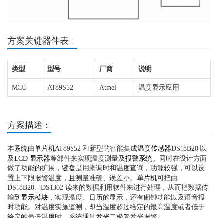
方案关键器件表：
类型
型号
厂商
说明
MCU
AT89S52
Atmel
温度显示应用
方案描述：
本系统由
单片机
AT89S52 和新型的智能集成
温度传感器
DS18B20 以
及
LCD
显示器
等部件来实现温度测量及
报警系统
。同时在设计方面
做了功能的扩展，
键盘
是用来调时和温度查询，功能较强，可以设
置上下限报警温度，且测量准确、误差小。
单片机
可把由
DS18B20、DS1302 读来的数据利用软件来进行处理，从而把数据传
输到
显示模块
，实现温度、日历的显示，还有闹钟功能以及语音报
时功能。对温度实施监测，即当温度超过给定的最高温度或者低于
给定的最低温度时，系统通过
发光二极管
发光报警。