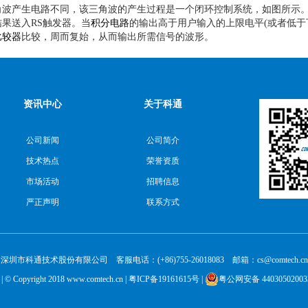
角波产生电路不同，该三角波的产生过程是一个闭环控制系统，如图所示
果送入RS触发器。当
积分电路
的输出高于用户输入的上限电平(或者低于
比较器
比较，周而复始，从而输出所需信号的波形。
资讯中心
关于科通
公司新闻
公司简介
技术热点
荣誉资质
市场活动
招聘信息
严正声明
联系方式
深圳市科通技术股份有限公司 客服电话：(+86)755-26018083 邮箱：cs@comtech.cn
| © Copyright 2018 www.comtech.cn |
粤ICP备19161615号
|
粤公网安备 44030502003