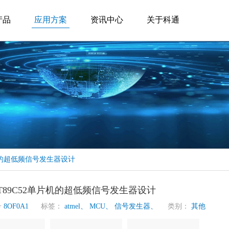
产品
应用方案
资讯中心
关于科通
片机的超低频信号发生器设计
T89C52单片机的超低频信号发生器设计
号
8OF0A1
标签：
atmel、
MCU、
信号发生器、
类别：
其他