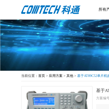
所有
当前位置：
首页
>
应用方案
>
其他
>
基于AT89C52单
基于A
方案编