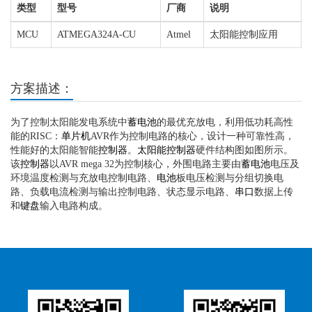
类型
型号
厂商
说明
MCU
ATMEGA324A-CU
Atmel
太阳能控制应用
方案描述：
为了控制太阳能发电系统中
蓄电池
的最优充放电，利用低功耗高性
能的RISC：
单片机
AVR作为控制电路的核心，设计一种可靠性高，
性能好的太阳能智能
控制器
。
太阳能控制器
硬件结构图如图所示。
该
控制器
以AVR mega 32为控制核心，外围电路主要由
蓄电池
电压及
环境温度检测与充放电控制电路、
电池
板电压检测与分组切换电
路、负载电流检测与输出控制电路、状态显示电路、
串口
数据上传
和
键盘
输入电路构成。