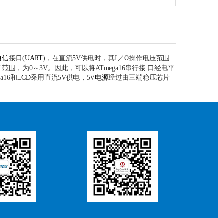
通信
接口(
UART
)，在直流5V供电时，其I／O操作电压范围
范围，为0～3V。因此，可以将ATmega16串行接 口经电平
a16和
LCD
采用直流5V供电，5V
电源
经过由三端稳压芯片