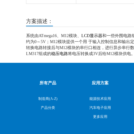
方案描述：
系统由ATmega16、M12模块、
LCD显示器
和一些外围电路组
约为0～5V；M12模块提供一个用 于输入控制信息和输出
转换电路转接后与M12模块的串行口相连，进行异步串行数
LM317组成的
稳压电路
将电压转换成3V后给M12模块供电
所有产品
应用方案
制造商(A-Z)
能源技术应用
产品分类
汽车电子应用
更多应用