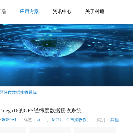
产品
应用方案
资讯中心
关于科通
GPS经纬度数据接收系统
Tmega16的GPS经纬度数据接收系统
号
8OF0A1
标签：
atmel、
MCU、
GPS接收仪、
类别：
其他