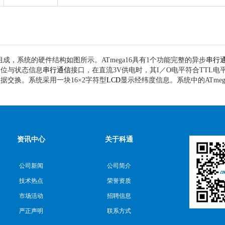
成，系统的硬件结构如图所示。ATmega16具有1个功能完整的异步
串行
定位与状态信息
串行通信
接口，在直流3V供电时，其I／O电平符合TTL电平
据交换。系统采用一块16×2字符型
LCD
显示经纬度信息。系统中的ATmeg
。
资讯中心
关于科通
公司新闻
公司简介
技术热点
荣誉资质
市场活动
招聘信息
严正声明
联系方式