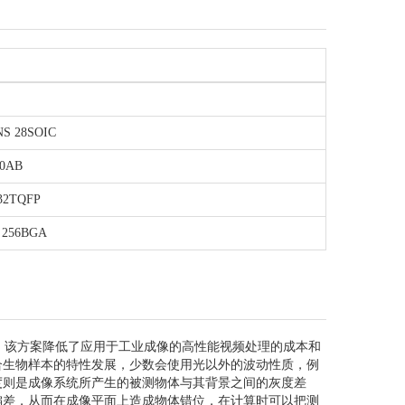
NS 28SOIC
20AB
32TQFP
 256BGA
件，该方案降低了应用于工业成像的高性能视频处理的成本和
合生物样本的特性发展，少数会使用光以外的波动性质，例
度
则是成像系统所产生的被测物体与其背景之间的灰度差
偏差，从而在成像平面上造成物体错位，在计算时可以把测