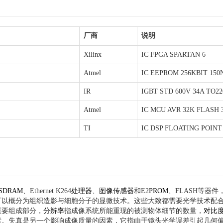
厂商
说明
Xilinx
IC FPGA SPARTAN 6
Atmel
IC EEPROM 256KBIT 150
IR
IGBT STD 600V 34A TO2
Atmel
IC MCU AVR 32K FLASH 
TI
IC DSP FLOATING POINT
SDRAM
、Ethernet K264
处理器
、
图像传感器
和E2
PROM
、FLASH等器
可以概分为组织造影与细胞分子的显微技术。这些大致都需要光学技术配
重要组成部分，
分辨率
指成像系统所能重现的被测物体细节的数量，
对比
素。失真是另一个影响成像质量的因素，它指由于镜头光学误差引起几何