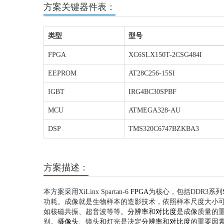
方案关键器件表：
类型
型号
FPGA
XC6SLX150T-2CSG484I
EEPROM
AT28C256-15SI
IGBT
IRG4BC30SPBF
MCU
ATMEGA328-AU
DSP
TMS320C6747BZKBA3
方案描述：
本方案采用XiLinx Spartan-6
FPGA
为核心，包括DDR3系列
功耗。成像就是生物样本的造影技术，依照样本尺度大小
如核磁共振、超音波等等。
分辨率
和
对比度
是成像质量的
别。
摄像头
、镜头和灯光是决定
分辨率
和
对比度
的重要因