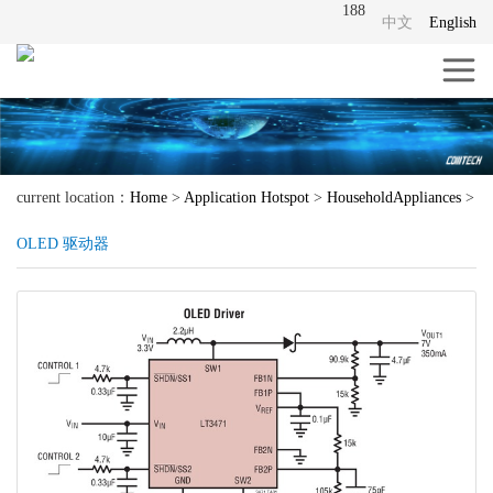
188
中文
English
current location：
Home
>
Application Hotspot
>
HouseholdAppliances
>
OLED 驱动器