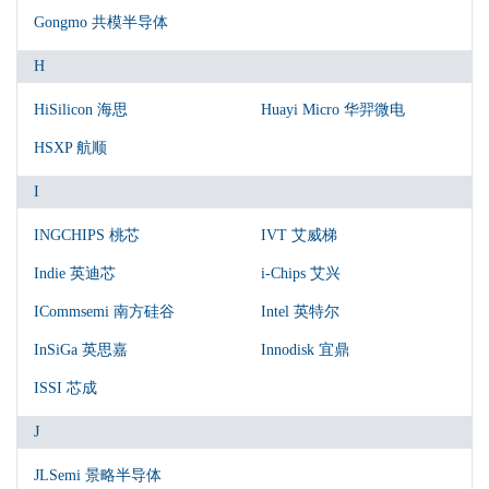
Gongmo 共模半导体
H
HiSilicon 海思
Huayi Micro 华羿微电
HSXP 航顺
I
INGCHIPS 桃芯
IVT 艾威梯
Indie 英迪芯
i-Chips 艾兴
ICommsemi 南方硅谷
Intel 英特尔
InSiGa 英思嘉
Innodisk 宜鼎
ISSI 芯成
J
JLSemi 景略半导体