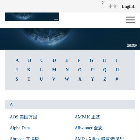
2
中文
English
A
B
C
D
E
F
G
H
I
J
K
L
M
N
O
P
Q
R
S
T
U
V
W
X
Y
Z
#
A
AOS 美国万国
AMPAK 正基
Alpha Data
Allwinner 全志
Abracon 艾博康
AMD / Xilinx 超威/赛灵思