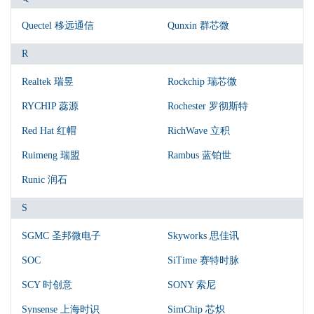
Quectel 移远通信
Qunxin 群芯微
R
Realtek 瑞昱
Rockchip 瑞芯微
RYCHIP 蕊源
Rochester 罗彻斯特
Red Hat 红帽
RichWave 立积
Ruimeng 瑞盟
Rambus 蓝铂世
Runic 润石
S
SGMC 圣邦微电子
Skyworks 思佳讯
SOC
SiTime 赛特时脉
SCY 时创意
SONY 索尼
Synsense 上海时识
SimChip 芯炽