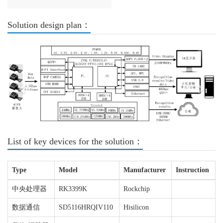
Solution design plan：
Previous
Next
List of key devices for the solution：
Type
Model
Manufacturer
Instruction
中央处理器
RK3399K
Rockchip
数据通信
SD5116HRQIV110
Hisilicon