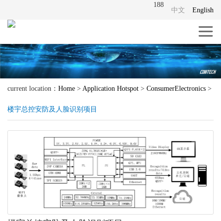
188
中文
English
current location：
Home
>
Application Hotspot
>
ConsumerElectronics
>
楼宇总控安防及人脸识别项目