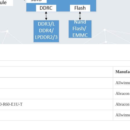
Manufac
Allwinn
Abracon
0-R60-E1U-T
Abracon
Allwinn