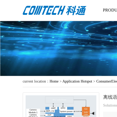
PRODU
current location：
Home
>
Application Hotspot
>
ConsumerElec
离线
Solution