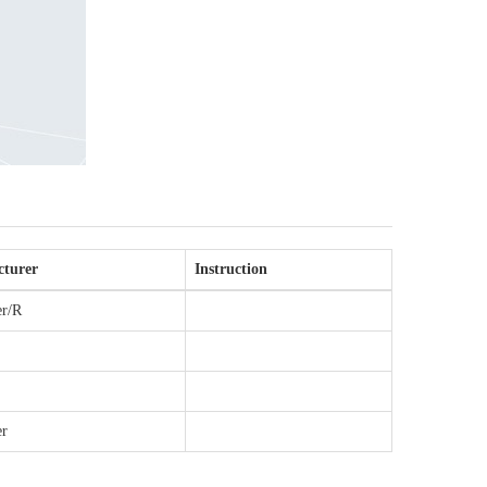
turer
Instruction
er/R
er