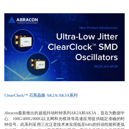
ClearClock™ 石英晶振 AK2A/AK3A系列
Abracon最新推出的超低抖动时钟系列AK2A和AK3A，旨在为数据中
心、100G/400G/800G以太网和光模块等高速应用提供稳定准确的时
钟信号。此系列采用三次泛音技术来实现低至64fs的抖动性能和更低