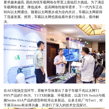
要求越来越高, 因此传统车载网络在带宽上面临巨大挑战。为了满足
车载网络速度、降低成本、提高网络性能等需求，下一代汽车正在
转向以太网通信。随着以太网逐步成为业内共识，车载以太网获得
了迅速发展。然而，车载以太网也面临着许多行业痛点，亟待解
决。
在AES现场交流环节，景略半导体展出了基于车载千兆以太网T1
PHY产品的T-BOX、T1\TX转换版、环视系统，以及TSN Switch与视
频Serdes ASA产品的原型样机等众多新品。众多主机厂与Tier1，对
于展示demo有浓厚兴趣，并进行了深入的技术交流探讨。