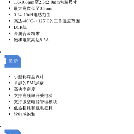
1.6x0.8mm至2.5x2.0mm包装尺寸
最大高度低至0.8mm
0.24-10uH电感范围
高达-40˚C~+125˚C的工作温度范围
DCR低
金属合金粉末
饱和电流高达8.5A
优 势
小型化焊盘设计
卓越的EMI屏蔽
高功率密度
支持高频率开关电源
支持微型电源管理模块
低热损耗和低电损耗
软电感饱和