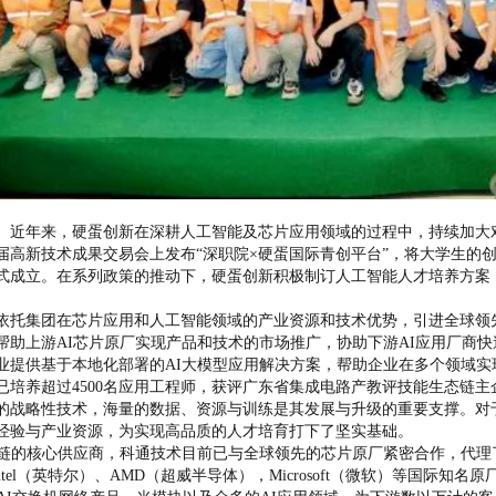
。近年来，硬蛋创新在深耕人工智能及芯片应用领域的过程中，持续加大对
届高新技术成果交易会上发布“深职院×硬蛋国际青创平台”，将大学生的
式成立。在系列政策的推动下，硬蛋创新积极制订人工智能人才培养方案，累
依托集团在芯片应用和人工智能领域的产业资源和技术优势，引进全球领
帮助上游AI芯片原厂实现产品和技术的市场推广，协助下游AI应用厂商快
业提供基于本地化部署的AI大模型应用解决方案，帮助企业在多个领域实
已培养超过4500名应用工程师，获评广东省集成电路产教评技能生态链
的战略性技术，海量的数据、资源与训练是其发展与升级的重要支撑。对
经验与产业资源，为实现高品质的人才培育打下了坚实基础。
链的核心供应商，科通技术目前已与全球领先的芯片原厂紧密合作，代理了超
、Intel（英特尔）、AMD（超威半导体），Microsoft（微软）等国