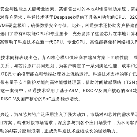
安全与性能是关键考量因素。某销售公司的本地AI销售辅助系统，需
客户需求，科通技术基于Deepseek提供了具备AI功能的CPU、32
/NVME硬盘模组，确保数据安全存储。此外，科通技术还协助客户搭
选用了带有AI功能CPU和专业显卡，充分发挥了这些芯片在本地计
方案带动了科通技术在新一代CPU、专业GPU、高性能存储和网络相关
技术同样表现出色。某AI核心模组供应商在端AI方案上面临性能、
作关系，与芯片原厂共同规划，为客户确定了一系列满足性能、成本和生
B/7B尺寸的模型能在移动端处理器上流畅运行。科通技术支持的客户已实
架构且带有量子安全防护功能的高性能微处理器，借助时间敏感网络（T
这一案例中，科通技术采用了基于ARM、RISC-V及国产核心的S
RISC-V及国产核心的SoC业务稳步增长。
型的兴起，为AI芯片的广泛应用注入了强大动力，市场对AI芯片的需求呈
应用方案，精准对接市场需求，深度参与到各个应用场景中，为不同客
k所带动的AI芯片应用浪潮，正成为科通技术业绩成长的强劲动力。