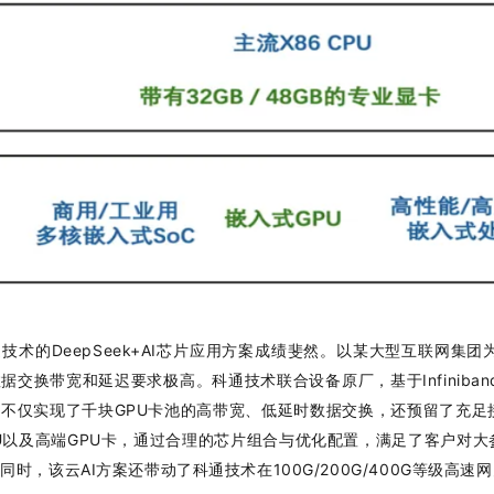
技术的DeepSeek+AI芯片应用方案成绩斐然。以某大型互联网集团
交换带宽和延迟要求极高。科通技术联合设备原厂，基于Infiniband技术
不仅实现了千块GPU卡池的高带宽、低延时数据交换，还预留了充足
U以及高端GPU卡，通过合理的芯片组合与优化配置，满足了客户对大
时，该云AI方案还带动了科通技术在100G/200G/400G等级高