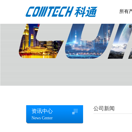
所有
公司新闻
资讯中心
News Center