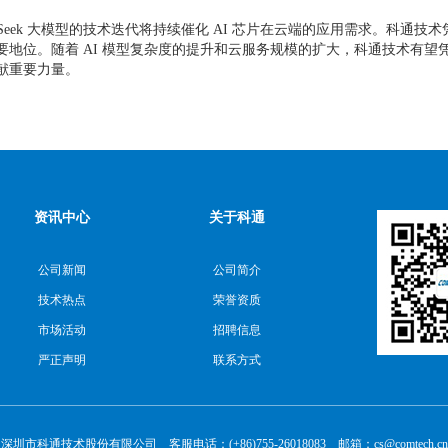
pSeek 大模型的技术迭代将持续催化 AI 芯片在云端的应用需求。科通
地位。随着 AI 模型复杂度的提升和云服务规模的扩大，科通技术有望凭
献重要力量。
资讯中心
关于科通
公司新闻
公司简介
技术热点
荣誉资质
市场活动
招聘信息
严正声明
联系方式
深圳市科通技术股份有限公司 客服电话：(+86)755-26018083 邮箱：cs@comtech.cn