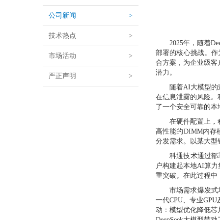
公司新闻
>
技术热点
>
2025年，随着
部署的核心挑战。作为
市场活动
>
合方案，为企业级客
潜力。
严正声明
>
随着AI大模型
在信息泄露的风险。科
了一个安全可靠的本
在硬件配置上，科
高性能的DIMM内存
分发需求。以某大型
科通技术通过部署
户构建起本地AI算
重突破。在此过程中
市场需求爆发式
一代CPU、专业GP
动：模型优化降低芯
DeepSeek大模