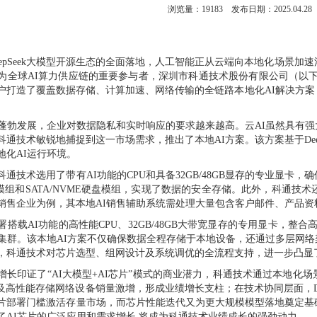
浏览量：
19183
发布日期：2025.04.28
DeepSeek大模型开源生态的全面落地，人工智能正从云端向本地化场景
全球AI算力供应链的重要参与者，深圳市科通技术股份有限公司（以下简称“科
户打造了覆盖数据存储、计算加速、网络传输的全链路本地化AI解决方
的蓬勃发展，企业对数据隐私和实时响应的要求越来越高。云AI虽然具有
通技术敏锐地捕捉到这一市场需求，推出了本地AI方案。该方案基于Dee
地化AI运行环境。
通技术选用了带有AI功能的CPU和具备32GB/48GB显存的专业显
模组和SATA/NVME硬盘模组，实现了数据的安全存储。此外，科通技
销售企业为例，其本地AI销售辅助系统需处理大量包含客户邮件、产品
搭载AI功能的高性能CPU、32GB/48GB大带宽显存的专用显卡，整合高
力集群。该本地AI方案不仅确保数据全程存储于本地设备，还通过多层网
，科通技术对芯片选型、组网设计及系统调优的全流程支持，进一步凸显了
增长印证了“AI大模型+AI芯片”模式的商业潜力，科通技术通过本地化
U及高性能存储网络设备销量激增，形成业绩增长支柱；在技术协同层面，De
片部署门槛激活存量市场，而芯片性能迭代又为更大规模模型落地奠定基
型带动了AI芯片的广泛应用和需求增长,将成为科通技术业绩成长的强劲动力。