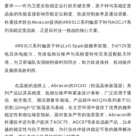
要求——作为卫星在轨稳定运行的关键支撑，原子钟与高稳定度
晶振的性能直接影响导航定位精度、轨道控制效率及通信质量。
科通技术联合Abracon提供的AR50LC系列铷原子钟与AOCJY系
列高稳定度晶振，正是应对这一挑战的核心方案。
AR50LC系列铷原子钟以±0.5ppb级频率容限、5V/12V宽
电压供电能力，凭借低相位噪声与高精度特性完美适配航天环
境，为卫星编队实现纳秒级时间同步，助力轨道保持、机动操作
及频谱高效利用。
在晶振的选择上，Abracon的OCXO（恒温晶体振荡器）系
列产品以其高精度、低相位噪声和紧凑设计著称，广泛应用于通
信、航空航天、测试测量等领域。产品线中AOCJYx系列基于SC
切割,以High“Q”振荡器为基础，在太空环境中提供了优秀的频率
稳定性和相位噪音指标。面对复杂严苛的场景需求，Abracon和
科通技术还为客户提供了AOC75、AOC97等多款晶振产品，以卓
越的稳定性与抗干扰性能，为行业伙伴提供稳定可靠的频率解决