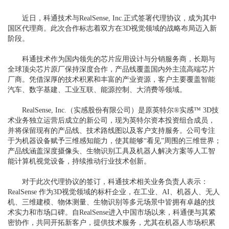
近日，科通技术与RealSense, Inc.正式签署代理协议，成为其中
国区代理商。此次合作标志着双方在3D视觉领域的战略布局迈入新
阶段。
科通技术作为国内领先的芯片应用设计与分销服务商，长期与
全球顶尖芯片原厂保持深度合作，产品线覆盖国内外主流高端芯片
厂商。凭借深厚的技术积累和丰富的产业资源，客户主要覆盖智能
汽车、数字基建、工业互联、能源控制、大消费等领域。
RealSense, Inc.（实感股份有限公司）是原英特尔®实感™ 3D技
术业务独立运营后成立的新公司，现为英特尔资本投资组合成员，
并将保留现有的产品线、技术路线图以及客户支持服务。公司专注
于为机器设备赋予三维感知能力，使其能够“看见”周围的三维世界；
产品线涵盖深度摄像头、生物识别工具及机器人解决方案等人工智
能计算机视觉设备，持续推动行业技术创新。
对于此次代理协议的签订，科通技术相关业务负责人表示：
RealSense 作为3D视觉领域的标杆企业，在工业、AI、机器人、无人
机、三维建模、物体测量、生物识别等多元场景中皆拥有卓越的技
术实力和市场口碑。自RealSense进入中国市场以来，科通便与其紧
密协作，共同开拓新客户，提供技术服务，尤其在机器人市场积累