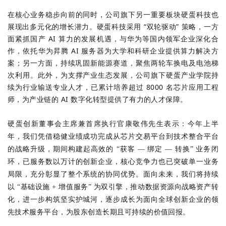
在核心业务稳步向前的同时，公司旗下另一重要板块硬蛋科技也
展现出多元化的增长潜力。硬蛋科技采用 “双轮驱动” 策略，一方
面紧抓国产 AI 算力的发展机遇，与华为等国内领军企业深化合
作，依托华为昇腾 AI 服务器为大学和科研企业提供算力解决方
案；另一方面，持续巩固
新能源
赛道，聚焦两轮车换电及电池梯
次利用。此外，为支撑产业生态发展，公司旗下硬蛋产业学院持
续为行业输送专业人才，已累计培养超过 8000 名芯片应用工程
师，为产业链的 AI 数字化转型提供了有力的人才保障。
硬蛋创新董事会主席兼首席执行官康敬伟先生表示：今年上半
年，我们凭借稳健业绩成功完成从芯片交易平台到技术整合平台
的战略升级，期间构建起高效的 “获客 — 绑定 — 转换” 业务闭
环，已服务数以万计的创新企业，核心竞争力也已突破单一业务
局限，充分彰显了整个系统的协同优势。面向未来，我们将持续
以 “基础设施 + 增值服务” 为双引擎，推动数据资源向战略资产转
化，进一步构筑坚实护城河，逐步成长为面向全球创新企业的领
先技术服务平台，为股东创造长期且可持续的价值回报。