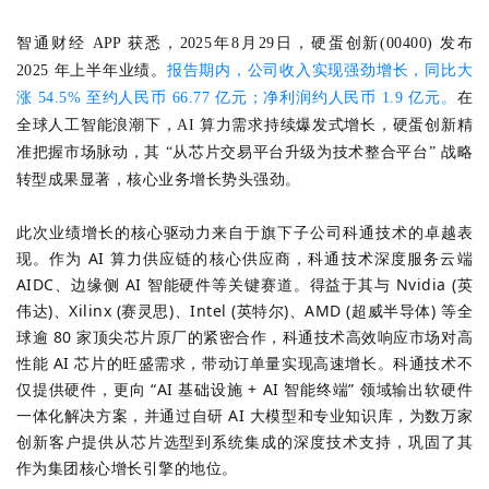
智通财经 APP 获悉，2025年8月29日，
硬蛋创新(00400) 发布
2025 年上半年业绩。
报告期内，公司收入实现强劲增长，同比大
涨 54.5% 至约人民币 66.77 亿元；净利润约人民币 1.9 亿元。
在
全球人工智能
浪潮下，AI 算力需求持续爆发式增长，硬蛋创新精
准把握市场脉动，其 “从芯片交易平台升级为技术整合平台” 战略
转型成果显著，核心业务增长势头强劲。
此次业绩增长的核心驱动力来自于旗下子公司科通技术的卓越表
现。作为 AI 算力供应链的核心供应商，科通技术深度服务云端
AIDC、边缘侧 AI 智能硬件等关键赛道。得益于其与 Nvidia (英
伟达)、Xilinx (赛灵思)、Intel (英特尔)、AMD (超威
半导体
) 等全
球逾 80 家顶尖芯片原厂的紧密合作，科通技术高效响应市场对高
性能 AI 芯片的旺盛需求，带动订单量实现高速增长。科通技术不
仅提供硬件，更向 “AI 基础设施 + AI 智能终端” 领域输出软硬件
一体化解决方案，并通过自研 AI 大模型和专业知识库，为数万家
创新客户提供从芯片选型到系统集成的深度技术支持，巩固了其
作为集团核心增长引擎的地位。