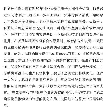
科通技术作为拥有近
30
年行业经验的电子元器件分销商，服务超
过
10
万家客户，拥有
100
多条国内外一流半导体产品线，始终致
力于为客户提供高效、专业的技术支持与供应链服务。会议中，
科通技术副总裁戴智杰先生强调，科通始终坚持以客户设计为核
心，凭借广泛且坚实的客户基础，不断推动技术创新与客户价值
提升。在谈及与武汉钧恒的合作原因时，戴智杰先生说道：“武汉
钧恒在光模块领域具备行业领先的研发能力，能够持续引领行业
发展。此外，武汉钧恒实现了
10G
到
800G
再到
1.6T
光模块产品的
全覆盖，满足了不同应用场景下的多样化需求。在生产制造方
面，武汉钧恒通过与客户企业深度合作，采用产品开放模式，并
借助协同设计与生产反馈机制，实现了全流程的持续优化。值得
一提的是，武汉钧恒还拥有从通用计算到高性能计算再到智能计
算的全链路解决方案，为行业数字化和智能化转型提供了有力支
撑。”在数据中心与智算中心快速发展的时代，科通技术将与武汉
钧恒携手推动算力资源的优化布局，共同助力智算产业的蓬勃发
展。