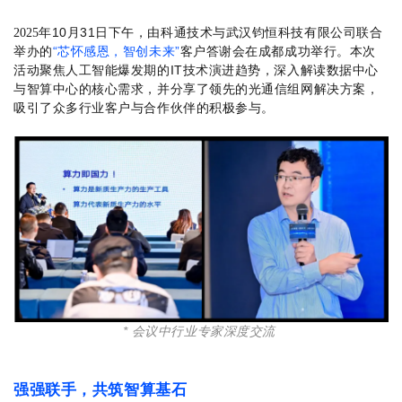
年
10
月
31
日下午，由科通技术与武汉钧恒科技有限公司联合
2025
举办的
“
芯怀感恩，智创未来
”
客户答谢会在成都成功举行。本次
活动聚焦人工智能爆发期的
IT
技术演进趋势，深入解读数据中心
与智算中心的核心需求，并分享了领先的光通信组网解决方案，
吸引了众多行业客户与合作伙伴的积极参与。
*
会议中行业专家深度交流
强强联手，共筑智算基石