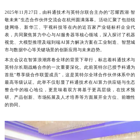
2025
年
11
月
27
日
，由
科通技术与英特尔联合主办的
“芯耀西湖
·智
敬未来
”生态合作伙伴交流会在杭州圆满落幕。活动汇聚了包括锐
捷网络、新华三、宇视科技等在内的近百家产业链标杆企业代
表，共同聚焦算力中心与
AI服务器等核心领域，深入探讨了机器
视觉、大模型推理及端到端
AI算力解决方案在工业制造、智慧城
市与数据中心等关键场景的创新应用与未来趋势。
本次会议在智算浪潮席卷全球的背景下举行，标志着科通技术与
英特尔长期战略合作的一次重要深化。此前英特尔已授予科通为
首批“尊享级合作联盟成员”，这是英特尔全球合作伙伴体系中的
最高等级认证。此举不仅彰显了科通技术在AI算力供应链与生态
整合中的核心地位，更意味着双方将基于更高层级，在技术预
研、产品创新、市场拓展及人才培养等方面展开全方位、前瞻性
的协同。