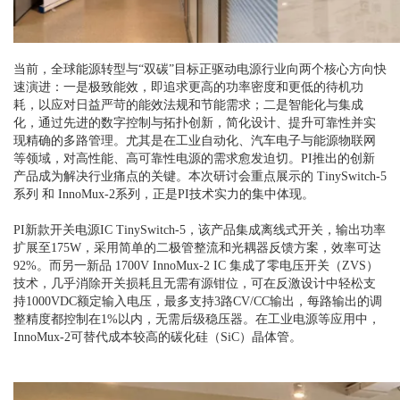
当前，全球能源转型与“双碳”目标正驱动电源行业向两个核心方向快
速演进：一是极致能效，即追求更高的功率密度和更低的待机功
耗，以应对日益严苛的能效法规和节能需求；二是智能化与集成
化，通过先进的数字控制与拓扑创新，简化设计、提升可靠性并实
现精确的多路管理。尤其是在工业自动化、汽车电子与能源物联网
等领域，对高性能、高可靠性电源的需求愈发迫切。PI推出的创新
产品成为解决行业痛点的关键。本次研讨会重点展示的 TinySwitch-5
系列 和 InnoMux-2系列，正是PI技术实力的集中体现。
PI新款开关电源IC TinySwitch-5，该产品集成离线式开关，输出功率
扩展至175W，采用简单的二极管整流和光耦器反馈方案，效率可达
92%。而另一新品 1700V InnoMux-2 IC 集成了零电压开关（ZVS）
技术，几乎消除开关损耗且无需有源钳位，可在反激设计中轻松支
持1000VDC额定输入电压，最多支持3路CV/CC输出，每路输出的调
整精度都控制在1%以内，无需后级稳压器。在工业电源等应用中，
InnoMux-2可替代成本较高的碳化硅（SiC）晶体管。