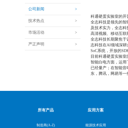
公司新闻
>
科通硬蛋实验室的开
技术热点
>
全志科技是领先的智
及技术实力，全志科
市场活动
>
高清视频、移动互联
全志科技长期聚焦于
严正声明
>
志科技在AI领域深
SoC系统，开放的
目前科通硬蛋实验室
智能白电方面，运用
已经量产；在智能音
东，腾讯，网易等一
所有产品
应用方案
制造商(A-Z)
能源技术应用