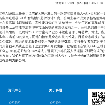
浏览量：
32909
发布日期：2017.11.04
普勒AI系统正是基于全志的R40开发出的一款智能语音输入+AI+云端
能应用处理器SoC和智能模拟芯片设计厂商。公司主要产品为多核智能终
技在超高清视频编解码、高性能CPU/GPU多核整合、先进工艺的高集成
网设备以及智能电源管理等市场领域的主流供应商之一。公司总部设于中
设计高性能，低功耗“SoC+”方案与产业伙伴紧密合作，将芯片、算法、
耕多年，当前AI的痛点，而他们恰恰是全志科技的长处。目前全志科技在
SDK和HDK，周到的技术服务和专用的视觉处理引擎，支持开发者在芯片
的开普勒AI系统正是基于全志的R40开发出的一款智能语音输入+AI+
了全志R16的芯片结合Slam算法，引领了扫地机器人从碰撞式到规划式
响方面，我们对接了国内和国际的互联网大公司，结合全志的R16智能音
些有影响力的公司。
资讯中心
关于科通
公司新闻
公司简介