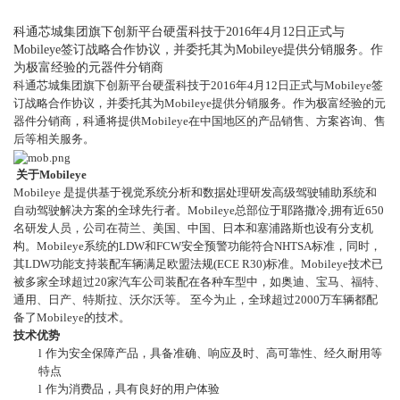
科通芯城集团旗下创新平台硬蛋科技于2016年4月12日正式与
Mobileye签订战略合作协议，并委托其为Mobileye提供分销服务。作
为极富经验的元器件分销商
科通芯城集团旗下创新平台硬蛋科技于2016年4月12日正式与
Mobileye
签
订
战略合作
协议，并委托其为Mobileye提供分销服务。作为极富经验的元
器件
分销商，
科通将提供Mobileye在中国地区的
产品销售、方案咨询、售
后等相关
服务。
关于Mobileye
Mobileye
是提供基于视觉系统分析和数据处理研发高级驾驶辅助系统和
自动驾驶解决方案的全球先行者。Mobileye总部位于耶路撒冷,拥有近650
名研发人员，公司在荷兰、美国、中国、日本和塞浦路斯也设有分支机
构。Mobileye系统的LDW和FCW安全预警功能符合NHTSA标准，同时，
其LDW功能支持装配车辆满足欧盟法规(ECE R30)标准。Mobileye技术已
被多家全球超过20家汽车公司装配在各种车型中，如奥迪、宝马、福特、
通用、日产、特斯拉、沃尔沃等。 至今为止，全球超过2000万车辆都配
备了Mobileye的技术。
技术优势
l
作为安全保障产品，具备准确、响应及时、高可靠性、经久耐用等
特点
l
作为消费品，具有良好的用户体验