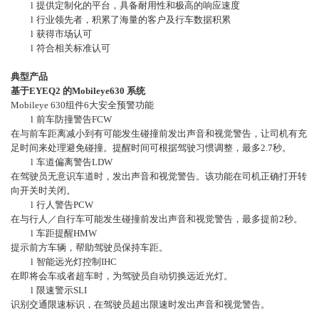
l
提供定制化的平台，具备耐用性和极高的响应速度
l
行业领先者，积累了海量的客户及行车数据积累
l
获得市场认可
l
符合相关标准认可
典型产品
基于EYEQ2 的Mobileye630 系统
Mobileye 630
组件6大安全预警功能
l
前车防撞警告FCW
在与前车距离减小到有可能发生碰撞前发出声音和视觉警告，让司机有充
足时间来处理避免碰撞。提醒时间可根据驾驶习惯调整，最多2.7秒。
l
车道偏离警告LDW
在驾驶员无意识车道时，发出声音和视觉警告。该功能在司机正确打开转
向开关时关闭。
l
行人警告PCW
在与行人／自行车可能发生碰撞前发出声音和视觉警告，最多提前2秒。
l
车距提醒HMW
提示前方车辆，帮助驾驶员保持车距。
l
智能远光灯控制IHC
在即将会车或者超车时，为驾驶员自动切换远近光灯。
l
限速警示SLI
识别交通限速标识，在驾驶员超出限速时发出声音和视觉警告。