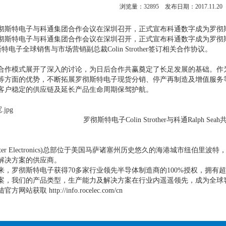
浏览量：
32895
发布日期：2017.11.20
日，罗彻斯特电子与科通集团合作会议在深圳召开，正式宣布科通数字成为罗
1日，罗彻斯特电子与科通集团合作会议在深圳召开，正式宣布科通数字成为
罗彻斯特电子全球销售与市场营销副总裁Colin Strother签订相关合作协议。
合作模式展开了深入的讨论，为日后合作共赢奠定了长足发展的基础。作
等方面的优势，不断拓展罗彻斯特电子现货分销、停产再制造及增值服务
客户稳定的供应链及延长产品生命周期保驾护航。
罗彻斯特电子Colin Strother与科通Ralph Se
ester Electronics)总部位于美国马萨诸塞州历史悠久的海港城市
解决方案的供应商。
以来，罗彻斯特电子获得70多家行业领先半导体制造商的100%授权，拥有超过
案，我们的产品类型，生产能力及解决方案在行业内遥遥领先，成为全球
取 http://info.rocelec.com/cn