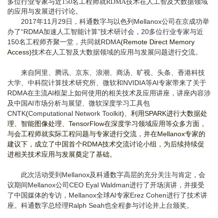
多位行业专家与近150名工程师就RDMA技术在人工智及大数据领域
的应用与发展进行讨论。
2017
年
11
月
29
日，科通数字与以色列
Mellanox
公司在京成功举
办了
“RDMA
加速人工智能计算
”
技术研讨会，
20
多位行业专家与近
150
名工程师齐聚一堂，共同就
RDMA
(Remote Direct Memory
Access)
技术在人工智及大数据领域的应用与发展问题进行交流。
来自阿里、腾讯、京东、浪潮、商汤、旷视、头条、香港科技
大学、中科院计算技术研究所、微软和
NVIDIA
等
AI
专家带来了关于
RDMA
在主流
AI
框架上如何使用的相关技术及应用讲座，讲座内容涉
及中国
AI
市场分析与展望、微软深度学习工具包
CNTK
(
Computational Network Toolkit
)
、利用
SPARK
进行大数据处
理、智能图像处理、
TensorFlow
在深度学习领域应用等众多方面，
与会工程师就实际工程问题与专家进行交流，并在
Mellanox
专家的
建议下，成立了中国首个
RDMA
技术交流讨论小组，为后续持续促
进相关技术应用与发展奠定了基础。
此次活动受到
Mellanox
及科通数字高层的充分关注与肯定，会
议期间
Mellanox
公司
CEO Eyal Waldman
进行了开场演讲，并接受
了中国媒体的专访，
Mellanox
全球
AI
专家
Erez Cohen
进行了技术讲
座。科通数字总经理
Ralph Seah
也全程参与讨论并上台颁奖。