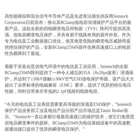
高性能模拟和混合信号半导体产品及先进算法领先供应商Semtech
Corporation日前宣布：推出其RClamp低电容浪涌保护产品平台的最
新产品。这款全新的四线瞬变电压抑制器（TVS）阵列可提供高浪
涌、低电容瞬变电压保护，并具有易于线路布局的器件外形。作为
专为电信及工业数据接口优化，使其免受危险的瞬变电压威胁而提
供绝佳保护的产品，全新RClamp2594N器件也将高速接口上的电容
性负载降到了最低。
着眼于安装在恶劣电气环境中的电信及工业应用，Semtech的全新
RClamp2594N阵列提供了一种令人难忘的35A（8x20µs波形）浪涌保
护，并达到了±30kV接触/±30kV空气ESD放电保护等级。该产品大大
超出了业界标准的电磁兼容（EMC）要求，提供了优异的钳位电压
性能，同时仅带来非常低的2.1pF线路到线路电容。
“今天的电信及工业系统需要更高等级的浪涌及ESD保护，”Semtech
保护产品业务部工业及电信产品分部产品市场总监Tamir Reshef表
示。“Semtech一直以来都引领着高速接口的保护技术，使它们免受恶
劣电压瞬变事件的损坏。RClamp2594N为电信基础设备中的高速数
据通信接口提供了优异的瞬变电压保护。”