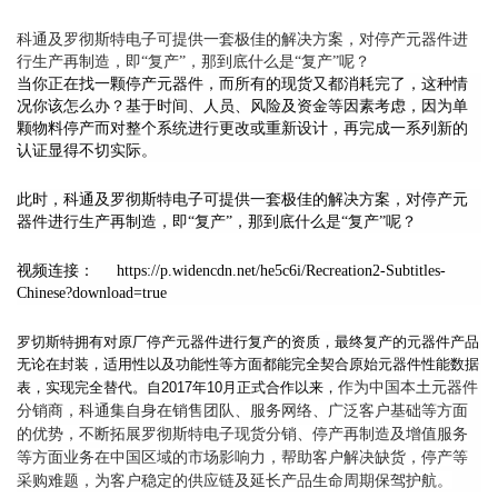
科通及罗彻斯特电子可提供一套极佳的解决方案，对停产元器件进
行生产再制造，即“复产”，那到底什么是“复产”呢？
当你正在找一颗停产元器件，而所有的现货又都消耗完了，这种情
况你该怎么办？基于时间、人员、风险及资金等因素考虑，因为单
颗物料停产而对整个系统进行更改或重新设计，再完成一系列新的
认证显得不切实际。
此时，科通及罗彻斯特电子可提供一套极佳的解决方案，对停产元
器件进行生产再制造，即“复产”，那到底什么是“复产”呢？
视频连接：
https://p.widencdn.net/he5c6i/Recreation2-Subtitles-
Chinese?download=true
罗切斯特拥有对原厂停产元器件进行复产的资质，最终复产的元器件产品
无论在封装，适用性以及功能性等方面都能完全契合原始元器件性能数据
作为中国本土元器件
表，实现完全替代。自2017年10月正式合作以来，
分销商，科通集自身在销售团队、服务网络、广泛客户基础等方面
的优势，不断拓展罗彻斯特电子现货分销、停产再制造及增值服务
等方面业务在中国区域的市场影响力，帮助客户解决缺货，停产等
采购难题，为客户稳定的供应链及延长产品生命周期保驾护航。