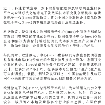
近日，科通芯城
宣布，旗下硬蛋智能硬件及物联网企业服务
平台与全球领先之纳米电子及数码技术研究及创新机构–欧洲
微电子中心(imec)签署协议，将为中国之物联网企业提供欧洲
微电子中心(imec)的专用集成电路设计及制造服务。
根据协议，硬蛋将成为欧洲微电子中心(imec)创新服务和解决
方案部门在中国的非独家分销商。欧洲微电子中心(imec)创新
服务和解决方案部门透过提供低成本的原型生产及量产服
务，协助创新者、企业家及大学实现他们关于硅片的想法。
与此同时，欧洲微电子中心(imec)世界级的专家也会提供覆盖
整条集成电路(IC)价值链的专属支持及接连半导体生态圈顶尖
企业的机会。Imec提供的服务包括技术建议、专用集成电路
设计、提供知识产权(IP)、提供成本可负担之IC生产(生产量
可自由调整)、装配、测试及认证服务。中国智能硬件及物联
网企业未来将可透过硬蛋获得imec创新服务和解决方案。
欧洲微电子中心(imec)总部设于比利时，为全球领先的独立半
导体纳米微电子研究机构，其对微芯片技术、软件，以及信
息及通讯科技的专业知识领先全世界。机构设有世界一流的
设备，以及遍布本地及世界各个行业的生态圈，在医疗保