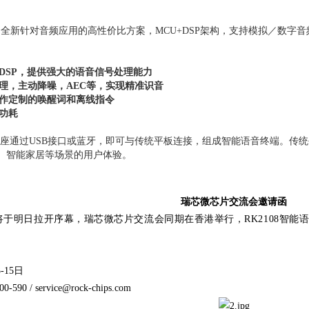
108，是全新针对音频应用的高性价比方案，MCU+DSP架构，支持模拟／数字音频接口，
DSP，提供强大的语音信号处理能力
理，主动降噪，AEC等，实现精准识音
作定制的唤醒词和离线指令
功耗
语音底座通过USB接口或蓝牙，即可与传统平板连接，组成智能语音终端。
、智能家居等场景的用户体验。
瑞芯微芯片交流会邀请函
将于明日拉开序幕，瑞芯微芯片交流会同期在香港举行，RK2108智能
-15日
90 / service@rock-chips.com