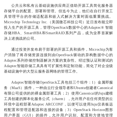
公共云和私有云基础设施供应商正借助开源工具简化服务器
存储平台的配置、部署和管理。但迄今为止，他们在自行开发工
具管理平台的存储适配器和嵌入式解决方案时面临重重挑战。
Microchip Technology Inc.（美国微芯科技公司）近日发布能立即
投入生产的开源工具，管理OpenStack数据中心的Adaptec® 智能
存储HBA、SmartHBA和SmartRAID系列产品，成为业界首家解
决上述挑战的公司。
通过投资并发布易于部署的开源工具和插件，Microchip为客
户消除了将存储资源连接到由OpenStack驱动的异构数据中心的
Adaptec系列存储控制器解决方案的复杂性。经过预认证和测试的
Adaptec智能存储工具具有可扩展性和定制功能，简化了对企业级
基础设施中的大型云服务器网络的管理工作。
Adaptec智能存储OpenStack工具包括三个组件：1）金属即服
务（MaaS）插件，一种由云行业领导者和Ubuntu创建者Canonical
有限公司提供的的裸金属部署工具；2）使用Canonical的Juju建模
工具创建的脚本化服务公式（charm），允许用户在任何类型的云
环境中远程部署Adaptec ARCCONF，以便可以使用Juju仪表板远
程配置和管理适配器和连接的设备；3）OpenStack Horizon图形
用户界面（GUI）的插件，允许用户识别、配置和方便地管理