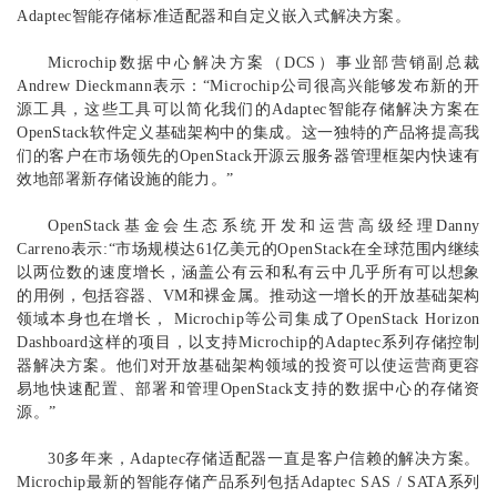
Adaptec智能存储标准适配器和自定义嵌入式解决方案。
Microchip数据中心解决方案（DCS）事业部营销副总裁
Andrew Dieckmann表示：“Microchip公司很高兴能够发布新的开
源工具，这些工具可以简化我们的Adaptec智能存储解决方案在
OpenStack软件定义基础架构中的集成。这一独特的产品将提高我
们的客户在市场领先的OpenStack开源云服务器管理框架内快速有
效地部署新存储设施的能力。”
OpenStack基金会生态系统开发和运营高级经理Danny
Carreno表示:“市场规模达61亿美元的OpenStack在全球范围内继续
以两位数的速度增长，涵盖公有云和私有云中几乎所有可以想象
的用例，包括容器、VM和裸金属。推动这一增长的开放基础架构
领域本身也在增长， Microchip等公司集成了OpenStack Horizon
Dashboard这样的项目，以支持Microchip的Adaptec系列存储控制
器解决方案。他们对开放基础架构领域的投资可以使运营商更容
易地快速配置、部署和管理OpenStack支持的数据中心的存储资
源。”
30多年来，Adaptec存储适配器一直是客户信赖的解决方案。
Microchip最新的智能存储产品系列包括Adaptec SAS / SATA系列