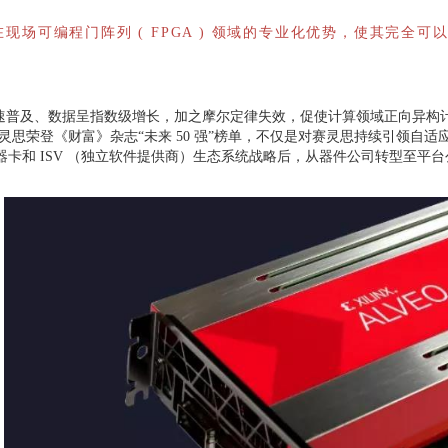
现场可编程门阵列 ( FPGA ) 领域的专业化优势，使其完全可
普及、数据呈指数级增长，加之摩尔定律失效，促使计算领域正向异构
灵思荣登《财富》杂志“未来 50 强”榜单，不仅是对赛灵思持续引领自
加速器卡和 ISV （独立软件提供商）生态系统战略后，从器件公司转型至