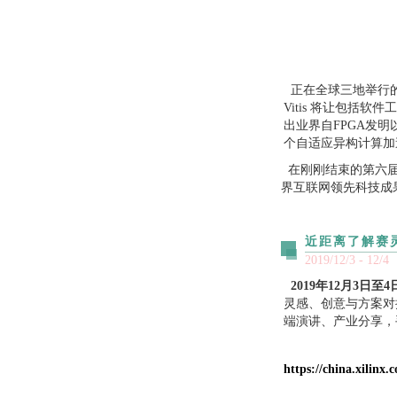
正在全球三地举行的 
Vitis 将让包括
出业界自FPGA发
个自适应异构计算加
在刚刚结束的第六届乌
界互联网领先科技成
近距离了解赛
2019/12/3 - 12/4
2019年12月3日
灵感、创意与方案对
端演讲、产业分享，
https://china.xilinx