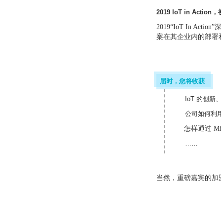
2019 IoT in Action
，
2019“IoT In
案在其企业内的部署
届时，您将收获
IoT 的创
公司如何利
怎样通过 Mic
……
当然，重磅嘉宾的加